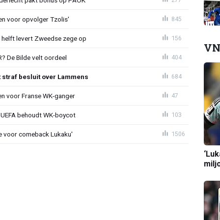
en voor opvolger Tzolis'
845
e helft levert Zweedse zege op
156
VN
 De Bilde velt oordeel
404
t straf besluit over Lammens
684
oen voor Franse WK-ganger
47
ld: UEFA behoudt WK-boycot
103
tie voor comeback Lukaku'
1506
‘Luk
milj