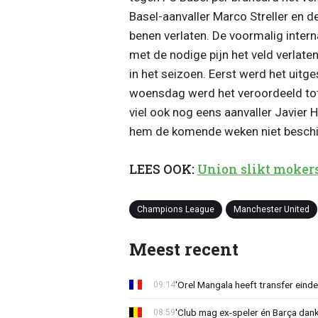
Basel-aanvaller Marco Streller en d
benen verlaten. De voormalig intern
met de nodige pijn het veld verlat
in het seizoen. Eerst werd het uitg
woensdag werd het veroordeeld tot
viel ook nog eens aanvaller Javier
hem de komende weken niet beschi
LEES OOK:
Union slikt mokers
Champions League
Manchester United
Meest recent
'Orel Mangala heeft transfer eindel
09:14
'Club mag ex-speler én Barça dank
08:59