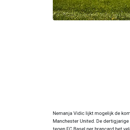
Nemanja Vidic lijkt mogelijk de kom
Manchester United. De dertigjarig
tegen FC Basel per brancard het vel