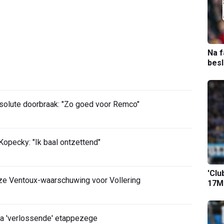
Na f
bes
bsolute doorbraak: "Zo goed voor Remco"
opecky: "Ik baal ontzettend"
'Clu
ze Ventoux-waarschuwing voor Vollering
17M-
 na 'verlossende' etappezege