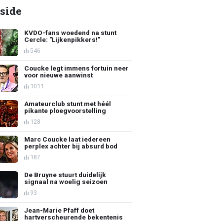
side
KVDO-fans woedend na stunt
Cercle: "Lijkenpikkers!"
546
Coucke legt immens fortuin neer
voor nieuwe aanwinst
1011
Amateurclub stunt met héél
pikante ploegvoorstelling
128
Marc Coucke laat iedereen
perplex achter bij absurd bod
187
De Bruyne stuurt duidelijk
signaal na woelig seizoen
93
Jean-Marie Pfaff doet
hartverscheurende bekentenis