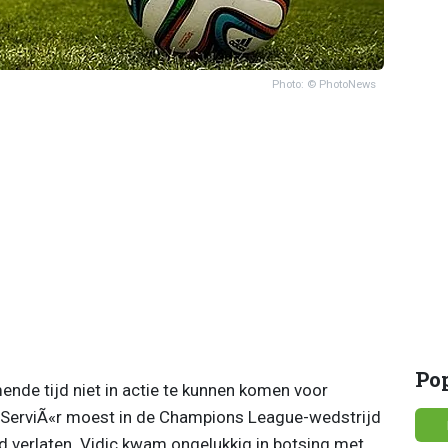
Photo: © PhotoNews
Po
ende tijd niet in actie te kunnen komen voor
e ServiÃ«r moest in de Champions League-wedstrijd
d verlaten. Vidic kwam ongelukkig in botsing met