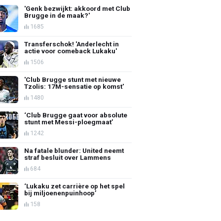
'Genk bezwijkt: akkoord met Club
Brugge in de maak?'
1685
Transferschok! 'Anderlecht in
actie voor comeback Lukaku'
1506
'Club Brugge stunt met nieuwe
Tzolis: 17M-sensatie op komst'
1480
‘Club Brugge gaat voor absolute
stunt met Messi-ploegmaat’
1242
Na fatale blunder: United neemt
straf besluit over Lammens
684
‘Lukaku zet carrière op het spel
bij miljoenenpuinhoop’
158