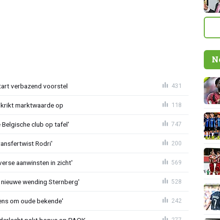
N
tart verbazend voorstel
431
krikt marktwaarde op
118
Belgische club op tafel'
747
ransfertwist Rodri'
200
erse aanwinsten in zicht'
569
 nieuwe wending Sternberg'
528
ens om oude bekende'
242
nderlecht pakt bonus op PAOK
277