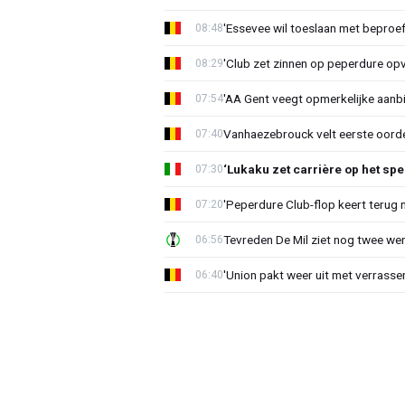
'Essevee wil toeslaan met beproef
08:48
'Club zet zinnen op peperdure opv
08:29
'AA Gent veegt opmerkelijke aanbi
07:54
Vanhaezebrouck velt eerste oorde
07:40
‘Lukaku zet carrière op het spe
07:30
'Peperdure Club-flop keert terug 
07:20
Tevreden De Mil ziet nog twee we
06:56
'Union pakt weer uit met verrasse
06:40