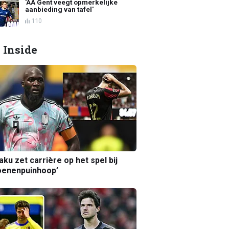
'AA Gent veegt opmerkelijke
aanbieding van tafel'
110
 Inside
aku zet carrière op het spel bij
oenenpuinhoop’