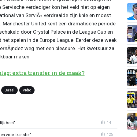
e Servische verdediger kon het veld niet op eigen
ational van ServiÃ« verdraaide zijn knie en moest
en. Manchester United kent een dramatische periode
eschakeld door Crystal Palace in de League Cup en
 het spelen in de Europa League. Eerder deze week
 HernÃ¡ndez weg met een blessure. Het kwetsuur zal
kbaar maken.
lag: extra transfer in de maak?
Basel
Vidic
ijk beet'
14
en voor transfer'
125