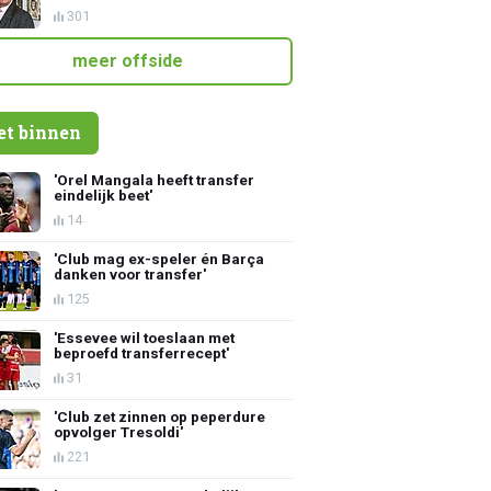
301
meer offside
et binnen
'Orel Mangala heeft transfer
eindelijk beet'
14
'Club mag ex-speler én Barça
danken voor transfer'
125
'Essevee wil toeslaan met
beproefd transferrecept'
31
'Club zet zinnen op peperdure
opvolger Tresoldi'
221