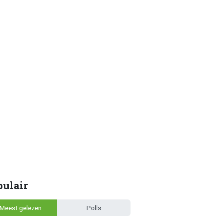
pulair
Meest gelezen
Polls