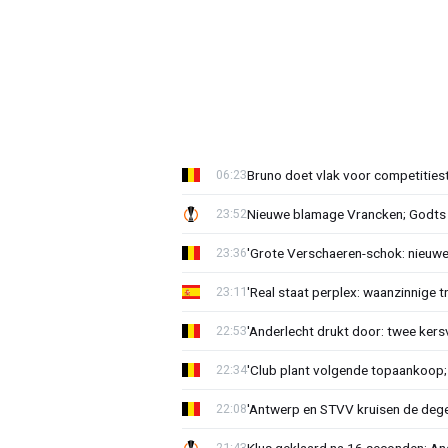
Bruno doet vlak voor competities
06:23
Nieuwe blamage Vrancken; Godts 
23:52
'Grote Verschaeren-schok: nieuwe 
23:36
'Real staat perplex: waanzinnige t
23:11
'Anderlecht drukt door: twee kersv
22:53
'Club plant volgende topaankoop;
22:34
'Antwerp en STVV kruisen de deg
22:08
Klus geklaard na 16 seconden: A
21:43