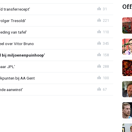
Off
d transferrecept'
31
olger Tresoldi'
221
eding van tafel'
110
el over Vitor Bruno
345
l bij miljoenenpuinhoop’
158
naar JPL'
288
rkpunten bij AA Gent
100
nde aanwinst'
67