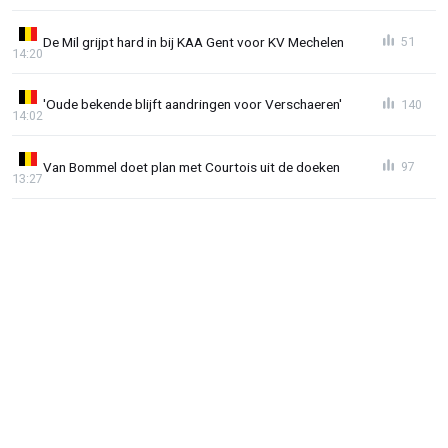
De Mil grijpt hard in bij KAA Gent voor KV Mechelen
51
14:20
'Oude bekende blijft aandringen voor Verschaeren'
140
14:02
Van Bommel doet plan met Courtois uit de doeken
97
13:27