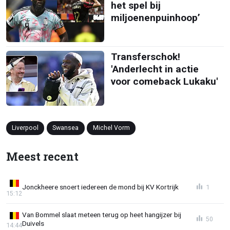
het spel bij
miljoenenpuinhoop’
Transferschok!
'Anderlecht in actie
voor comeback Lukaku'
Liverpool
Swansea
Michel Vorm
Meest recent
Jonckheere snoert iedereen de mond bij KV Kortrijk
1
15:12
Van Bommel slaat meteen terug op heet hangijzer bij
50
Duivels
14:44