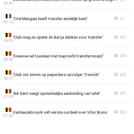
09:41
'Orel Mangala heeft transfer eindelijk beet'
51
09:14
'Club mag ex-speler én Barça danken voor transfer'
631
08:59
'Essevee wil toeslaan met beproefd transferrecept'
204
08:48
'Club zet zinnen op peperdure opvolger Tresoldi'
535
08:29
'AA Gent veegt opmerkelijke aanbieding van tafel'
237
07:54
Vanhaezebrouck velt eerste oordeel over Vitor Bruno
654
07:40