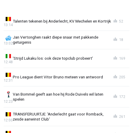
Talenten tekenen bij Anderlecht, KV Mechelen en Kortrijk
52
13:14
Jan Vertonghen raakt diepe snaar met pakkende
18
getuigenis
13:02
'Strijd Lukaku los: ook deze topclub probeert'
169
12:48
Pro League dient Vitor Bruno meteen van antwoord
205
12:31
Van Bommel geeft aan hoe hij Rode Duivels wil laten
172
spelen
12:23
TRANSFERUURTJE: 'Anderlecht gaat voor Romback,
261
zesde aanwinst Club'
12:00