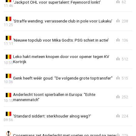
‘Jackpot OHL voor supertalent: Feyenoord lonkt’
62
11:46
‘Straffe wending: verrassende club in pole voor Lukaku’
238
11:25
‘Nieuwe topclub voor Mika Godts: PSG schiet in actie’
136
11:11
Leko hakt meteen knopen door voor opener tegen KV
512
Kortrijk
10:55
Genk heeft wéér goud: “De volgende grote toptransfer”
515
10:36
Anderlecht toont spierballen in Europa: “Echte
252
mannenmatch”
10:15
'Standard siddert: sterkhouder alnog weg?'
224
09:56
Coosemans zet Anderlecht met voeten op grond na zege
279