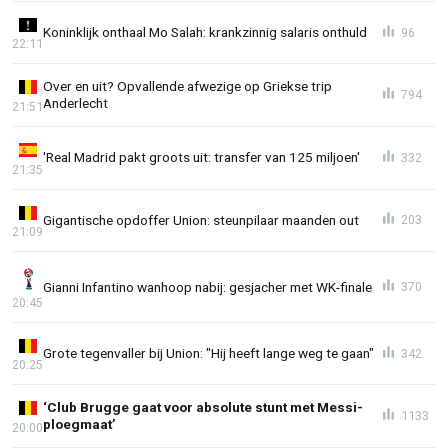
Koninklijk onthaal Mo Salah: krankzinnig salaris onthuld
96
22:11
Over en uit? Opvallende afwezige op Griekse trip
794
Anderlecht
21:51
'Real Madrid pakt groots uit: transfer van 125 miljoen'
332
21:35
Gigantische opdoffer Union: steunpilaar maanden out
203
21:09
Gianni Infantino wanhoop nabij: gesjacher met WK-finale
370
20:45
Grote tegenvaller bij Union: "Hij heeft lange weg te gaan"
342
20:25
‘Club Brugge gaat voor absolute stunt met Messi-
1133
ploegmaat’
20:00