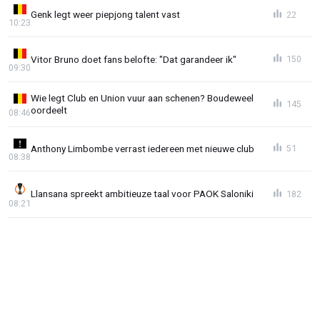
Genk legt weer piepjong talent vast
22
10:23
Vitor Bruno doet fans belofte: "Dat garandeer ik"
150
09:30
Wie legt Club en Union vuur aan schenen? Boudeweel
145
oordeelt
08:46
Anthony Limbombe verrast iedereen met nieuwe club
51
08:38
Llansana spreekt ambitieuze taal voor PAOK Saloniki
182
08:21