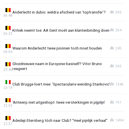
Anderlecht in dubio: weldra afscheid van ‘toptransfer’?
503
06:48
Kritiek neemt toe: AA Gent moét aan klantenbinding doen
264
06:23
Waarom Anderlecht twee pionnen toch moet houden
245
06:04
Gloednieuwe naam in Europese basiself? Vitor Bruno
292
reageert
23:46
Club Brugge loert mee: 'Spectaculaire wending Stankovic'
1246
23:19
'Antwerp niet uitgeshopt: twee versterkingen in pijplijn'
751
22:53
Adedeji-Sternberg tóch naar Club? "Heel pijnlijk verhaal"
1494
22:37