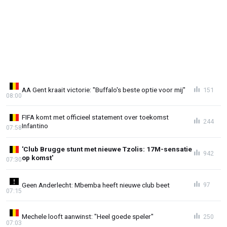
AA Gent kraait victorie: "Buffalo's beste optie voor mij"
151
08:00
FIFA komt met officieel statement over toekomst
244
Infantino
07:58
'Club Brugge stunt met nieuwe Tzolis: 17M-sensatie
942
op komst'
07:30
Geen Anderlecht: Mbemba heeft nieuwe club beet
97
07:15
Mechele looft aanwinst: "Heel goede speler"
250
07:03