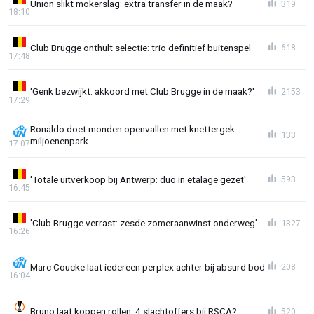
Union slikt mokerslag: extra transfer in de maak?
319
18:10
Club Brugge onthult selectie: trio definitief buitenspel
618
17:48
'Genk bezwijkt: akkoord met Club Brugge in de maak?'
2153
17:29
Ronaldo doet monden openvallen met knettergek
133
miljoenenpark
17:07
'Totale uitverkoop bij Antwerp: duo in etalage gezet'
593
16:45
'Club Brugge verrast: zesde zomeraanwinst onderweg'
1327
16:26
Marc Coucke laat iedereen perplex achter bij absurd bod
208
16:04
Bruno laat koppen rollen: 4 slachtoffers bij RSCA?
520