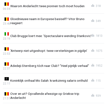
Waarom Anderlecht twee pionnen toch moet houden
318
06:04
Gloednieuwe naam in Europese basiself? Vitor Bruno
349
reageert
23:46
Club Brugge loert mee: 'Spectaculaire wending Stankovic'
1813
23:19
'Antwerp niet uitgeshopt: twee versterkingen in pijplijn'
1075
22:53
Adedeji-Sternberg tóch naar Club? "Heel pijnlijk verhaal"
1952
22:37
Koninklijk onthaal Mo Salah: krankzinnig salaris onthuld
115
22:11
Over en uit? Opvallende afwezige op Griekse trip
939
Anderlecht
21:51