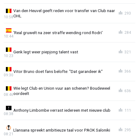
Van den Heuvel geeft reden voor transfer van Club naar
293
OHL
10:58
'Real gruwelt na zeer straffe wending rond Rodri'
284
10:44
Genk legt weer piepjong talent vast
321
10:23
Vitor Bruno doet fans belofte: "Dat garandeer ik"
366
09:30
Wie legt Club en Union vuur aan schenen? Boudeweel
636
oordeelt
08:46
Anthony Limbombe verrast iedereen met nieuwe club
111
08:38
Llansana spreekt ambitieuze taal voor PAOK Saloniki
295
08:21