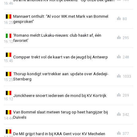
16:46
Mannaert onthult: “Al voor WK met Mark van Bommel
80
gesproken”
16:25
‘Romano meldt Lukaku-nieuws: club haakt af, één
295
favoriet’
16:12
Compper trekt vol de kaart van de jeugd bij Antwerp
248
15:45
Thorup kondigt vertrekker aan: update over Adedeji-
1033
Sternberg
15:25
Jonckheere snoert iedereen de mond bij KV Kortrijk
209
15:12
Van Bommel slaat meteen terug op heet hangijzer bij
342
Duivels
14:44
De Mil grijpt hard in bij KAA Gent voor KV Mechelen
377