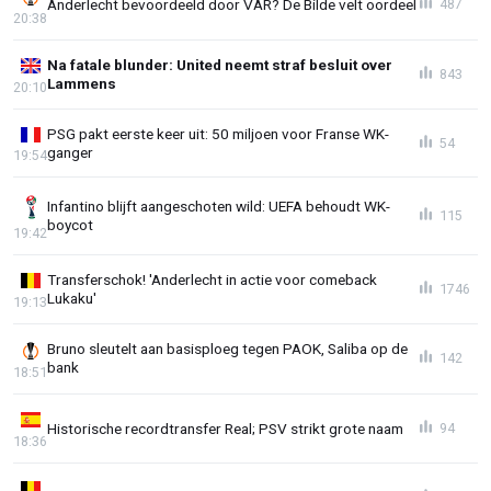
Anderlecht bevoordeeld door VAR? De Bilde velt oordeel
487
20:38
Na fatale blunder: United neemt straf besluit over
843
Lammens
20:10
PSG pakt eerste keer uit: 50 miljoen voor Franse WK-
54
ganger
19:54
Infantino blijft aangeschoten wild: UEFA behoudt WK-
115
boycot
19:42
Transferschok! 'Anderlecht in actie voor comeback
1746
Lukaku'
19:13
Bruno sleutelt aan basisploeg tegen PAOK, Saliba op de
142
bank
18:51
Historische recordtransfer Real; PSV strikt grote naam
94
18:36