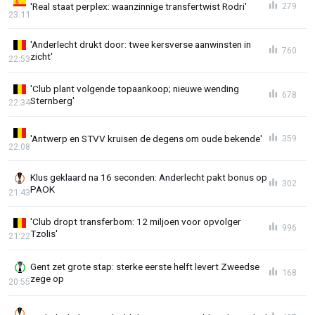
'Real staat perplex: waanzinnige transfertwist Rodri'
279
23:11
'Anderlecht drukt door: twee kersverse aanwinsten in
760
zicht'
22:53
'Club plant volgende topaankoop; nieuwe wending
678
Sternberg'
22:34
'Antwerp en STVV kruisen de degens om oude bekende'
359
22:08
Klus geklaard na 16 seconden: Anderlecht pakt bonus op
302
PAOK
21:43
'Club dropt transferbom: 12 miljoen voor opvolger
996
Tzolis'
21:22
Gent zet grote stap: sterke eerste helft levert Zweedse
168
zege op
20:55