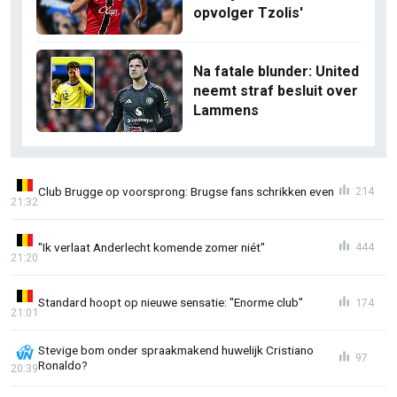
opvolger Tzolis'
Na fatale blunder: United
neemt straf besluit over
Lammens
Club Brugge op voorsprong: Brugse fans schrikken even
214
21:32
"Ik verlaat Anderlecht komende zomer niét"
444
21:20
Standard hoopt op nieuwe sensatie: "Enorme club"
174
21:01
Stevige bom onder spraakmakend huwelijk Cristiano
97
Ronaldo?
20:39