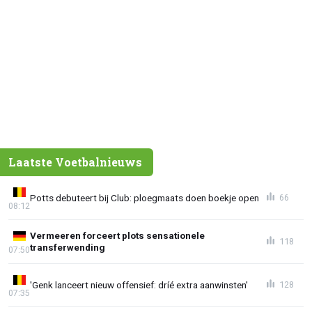
Laatste Voetbalnieuws
Potts debuteert bij Club: ploegmaats doen boekje open
66
08:12
Vermeeren forceert plots sensationele
118
transferwending
07:50
'Genk lanceert nieuw offensief: dríé extra aanwinsten'
128
07:35