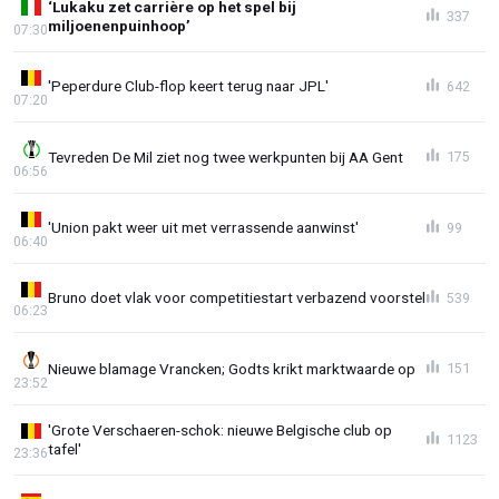
‘Lukaku zet carrière op het spel bij
337
miljoenenpuinhoop’
07:30
'Peperdure Club-flop keert terug naar JPL'
642
07:20
Tevreden De Mil ziet nog twee werkpunten bij AA Gent
175
06:56
'Union pakt weer uit met verrassende aanwinst'
99
06:40
Bruno doet vlak voor competitiestart verbazend voorstel
539
06:23
Nieuwe blamage Vrancken; Godts krikt marktwaarde op
151
23:52
'Grote Verschaeren-schok: nieuwe Belgische club op
1123
tafel'
23:36