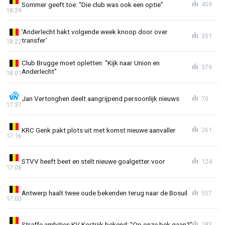
Sommer geeft toe: “Die club was ook een optie”
459
18:39
'Anderlecht hakt volgende week knoop door over
351
transfer'
18:22
Club Brugge moet opletten: "Kijk naar Union en
379
Anderlecht"
18:01
Jan Vertonghen deelt aangrijpend persoonlijk nieuws
70
17:37
KRC Genk pakt plots uit met komst nieuwe aanvaller
261
17:16
STVV heeft beet en stelt nieuwe goalgetter voor
124
17:08
Antwerp haalt twee oude bekenden terug naar de Bosuil
557
17:00
Straffe ambities KV Kortrijk bekend: “Op onze bek gaan?”
183