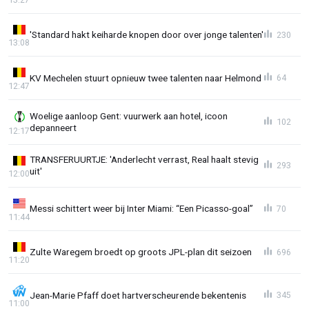
'Standard hakt keiharde knopen door over jonge talenten'
230
13:08
KV Mechelen stuurt opnieuw twee talenten naar Helmond
64
12:47
Woelige aanloop Gent: vuurwerk aan hotel, icoon
102
depanneert
12:17
TRANSFERUURTJE: 'Anderlecht verrast, Real haalt stevig
293
uit'
12:00
Messi schittert weer bij Inter Miami: “Een Picasso-goal”
70
11:44
Zulte Waregem broedt op groots JPL-plan dit seizoen
696
11:20
Jean-Marie Pfaff doet hartverscheurende bekentenis
345
11:00