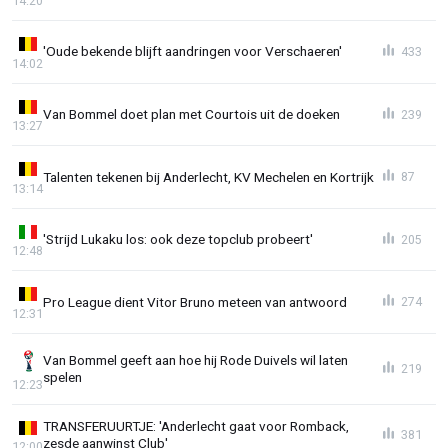
14:20
'Oude bekende blijft aandringen voor Verschaeren'
433
14:02
Van Bommel doet plan met Courtois uit de doeken
239
13:27
Talenten tekenen bij Anderlecht, KV Mechelen en Kortrijk
87
13:14
'Strijd Lukaku los: ook deze topclub probeert'
205
12:48
Pro League dient Vitor Bruno meteen van antwoord
274
12:31
Van Bommel geeft aan hoe hij Rode Duivels wil laten
219
spelen
12:23
TRANSFERUURTJE: 'Anderlecht gaat voor Romback,
381
zesde aanwinst Club'
12:00