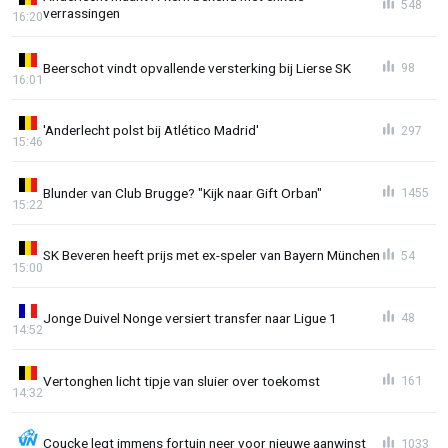
548
verrassingen
16:20
Beerschot vindt opvallende versterking bij Lierse SK
98
16:01
'Anderlecht polst bij Atlético Madrid'
297
15:46
Blunder van Club Brugge? "Kijk naar Gift Orban"
1455
15:22
SK Beveren heeft prijs met ex-speler van Bayern München
54
15:00
Jonge Duivel Nonge versiert transfer naar Ligue 1
48
14:52
Vertonghen licht tipje van sluier over toekomst
161
14:32
Coucke legt immens fortuin neer voor nieuwe aanwinst
1033