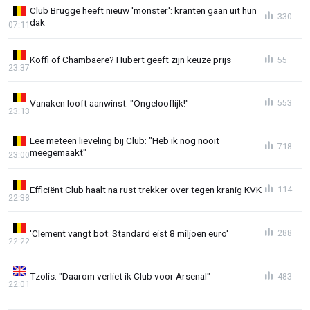
Club Brugge heeft nieuw 'monster': kranten gaan uit hun
330
dak
07:11
Koffi of Chambaere? Hubert geeft zijn keuze prijs
55
23:37
Vanaken looft aanwinst: "Ongelooflijk!"
553
23:13
Lee meteen lieveling bij Club: "Heb ik nog nooit
718
meegemaakt"
23:00
Efficiënt Club haalt na rust trekker over tegen kranig KVK
114
22:38
'Clement vangt bot: Standard eist 8 miljoen euro'
288
22:22
Tzolis: "Daarom verliet ik Club voor Arsenal"
483
22:01