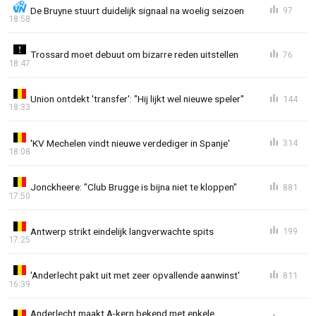
De Bruyne stuurt duidelijk signaal na woelig seizoen
97
18:58
Trossard moet debuut om bizarre reden uitstellen
76
18:47
Union ontdekt 'transfer': "Hij lijkt wel nieuwe speler"
144
18:33
'KV Mechelen vindt nieuwe verdediger in Spanje'
314
18:08
Jonckheere: "Club Brugge is bijna niet te kloppen"
881
17:50
Antwerp strikt eindelijk langverwachte spits
199
17:25
'Anderlecht pakt uit met zeer opvallende aanwinst'
811
16:39
Anderlecht maakt A-kern bekend met enkele