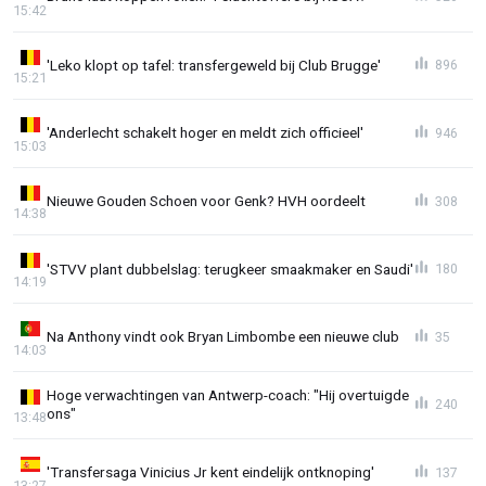
15:42
'Leko klopt op tafel: transfergeweld bij Club Brugge'
896
15:21
'Anderlecht schakelt hoger en meldt zich officieel'
946
15:03
Nieuwe Gouden Schoen voor Genk? HVH oordeelt
308
14:38
'STVV plant dubbelslag: terugkeer smaakmaker en Saudi'
180
14:19
Na Anthony vindt ook Bryan Limbombe een nieuwe club
35
14:03
Hoge verwachtingen van Antwerp-coach: "Hij overtuigde
240
ons"
13:48
'Transfersaga Vinicius Jr kent eindelijk ontknoping'
137
13:27