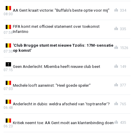
AA Gent kraait victorie: "Buffalo's beste optie voor mij"
334
08:00
FIFA komt met officieel statement over toekomst
335
Infantino
07:58
'Club Brugge stunt met nieuwe Tzolis: 17M-sensatie
1526
op komst'
07:30
Geen Anderlecht: Mbemba heeft nieuwe club beet
149
07:15
Mechele looft aanwinst: "Heel goede speler"
377
07:03
Anderlecht in dubio: weldra afscheid van ‘toptransfer’?
765
06:48
Kritiek neemt toe: AA Gent moét aan klantenbinding doen
435
06:23