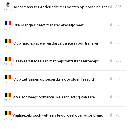
Coosemans zet Anderlecht met voeten op grond na zege
325
09:41
'Orel Mangala heeft transfer eindelijk beet'
57
09:14
'Club mag ex-speler én Barça danken voor transfer'
765
08:59
'Essevee wil toeslaan met beproefd transferrecept'
277
08:48
'Club zet zinnen op peperdure opvolger Tresoldi'
663
08:29
'AA Gent veegt opmerkelijke aanbieding van tafel'
310
07:54
Vanhaezebrouck velt eerste oordeel over Vitor Bruno
734
07:40