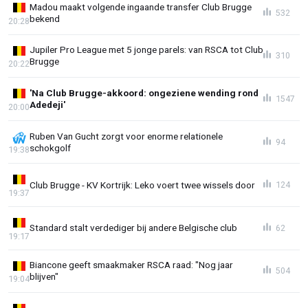
Madou maakt volgende ingaande transfer Club Brugge
532
bekend
20:28
Jupiler Pro League met 5 jonge parels: van RSCA tot Club
310
Brugge
20:22
'Na Club Brugge-akkoord: ongeziene wending rond
1547
Adedeji'
20:00
Ruben Van Gucht zorgt voor enorme relationele
94
schokgolf
19:38
Club Brugge - KV Kortrijk: Leko voert twee wissels door
124
19:37
Standard stalt verdediger bij andere Belgische club
62
19:17
Biancone geeft smaakmaker RSCA raad: "Nog jaar
504
blijven"
19:04