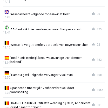
14:13
'Arsenal heeft volgende topaanwinst beet'
90
14:01
AA Gent slikt nieuwe domper voor Europese clash
325
13:41
Westerlo volgt transfervoorbeeld van Bayern München
62
13:16
'Real heeft eindelijk beet: waanzinnige transfersom
182
bekend'
13:01
'Hamburg wil Belgische vervanger Vuskovic'
108
12:50
Spannende titelstrijd? Vanhaezebrouck doet
1656
voorspelling
12:33
TRANSFERUURTJE: 'Straffe wending bij Club, Anderlecht
601
grijpt naast toptalent'
12:00