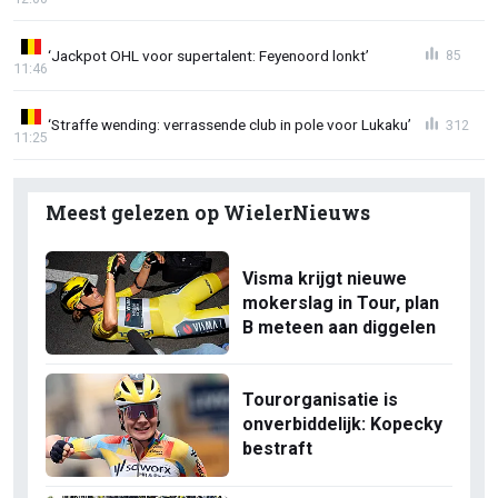
‘Jackpot OHL voor supertalent: Feyenoord lonkt’
85
11:46
‘Straffe wending: verrassende club in pole voor Lukaku’
312
11:25
Meest gelezen op WielerNieuws
Visma krijgt nieuwe
mokerslag in Tour, plan
B meteen aan diggelen
Tourorganisatie is
onverbiddelijk: Kopecky
bestraft