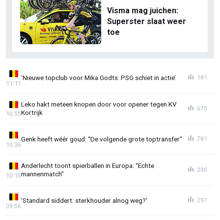
Visma mag juichen:
Superster slaat weer
toe
‘Nieuwe topclub voor Mika Godts: PSG schiet in actie’
181
11:11
Leko hakt meteen knopen door voor opener tegen KV
675
Kortrijk
10:55
Genk heeft wéér goud: “De volgende grote toptransfer”
781
10:36
Anderlecht toont spierballen in Europa: “Echte
290
mannenmatch”
10:15
'Standard siddert: sterkhouder alnog weg?'
297
09:56