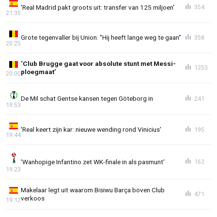
'Real Madrid pakt groots uit: transfer van 125 miljoen'
354
21:35
Grote tegenvaller bij Union: "Hij heeft lange weg te gaan"
358
20:25
‘Club Brugge gaat voor absolute stunt met Messi-
1253
ploegmaat’
20:00
De Mil schat Gentse kansen tegen Göteborg in
241
19:53
'Real keert zijn kar: nieuwe wending rond Vinicius'
195
19:44
'Wanhopige Infantino zet WK-finale in als pasmunt'
162
19:23
Makelaar legt uit waarom Bisiwu Barça boven Club
471
verkoos
19:12