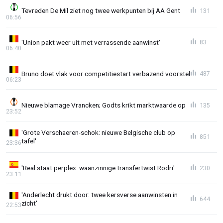
Tevreden De Mil ziet nog twee werkpunten bij AA Gent
131
06:56
'Union pakt weer uit met verrassende aanwinst'
83
06:40
Bruno doet vlak voor competitiestart verbazend voorstel
487
06:23
Nieuwe blamage Vrancken; Godts krikt marktwaarde op
135
23:52
'Grote Verschaeren-schok: nieuwe Belgische club op
851
tafel'
23:36
'Real staat perplex: waanzinnige transfertwist Rodri'
230
23:11
'Anderlecht drukt door: twee kersverse aanwinsten in
644
zicht'
22:53