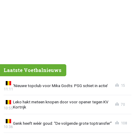
Laatste Voetbalnieuws
‘Nieuwe topclub voor Mika Godts: PSG schiet in actie’
15
11:11
Leko hakt meteen knopen door voor opener tegen KV
70
Kortrijk
10:55
Genk heeft wéér goud: “De volgende grote toptransfer”
108
10:36