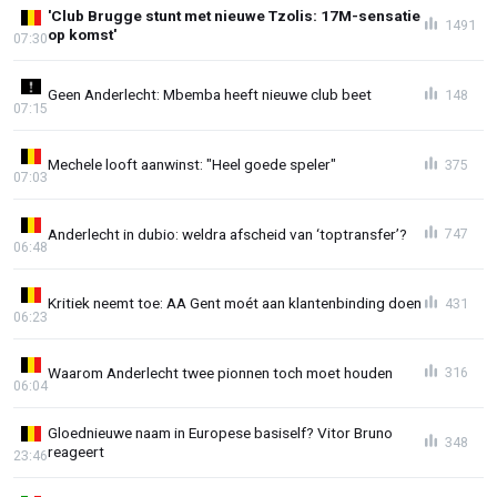
'Club Brugge stunt met nieuwe Tzolis: 17M-sensatie
1491
op komst'
07:30
Geen Anderlecht: Mbemba heeft nieuwe club beet
148
07:15
Mechele looft aanwinst: "Heel goede speler"
375
07:03
Anderlecht in dubio: weldra afscheid van ‘toptransfer’?
747
06:48
Kritiek neemt toe: AA Gent moét aan klantenbinding doen
431
06:23
Waarom Anderlecht twee pionnen toch moet houden
316
06:04
Gloednieuwe naam in Europese basiself? Vitor Bruno
348
reageert
23:46