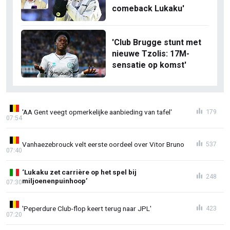
comeback Lukaku'
'Club Brugge stunt met
nieuwe Tzolis: 17M-
sensatie op komst'
'AA Gent veegt opmerkelijke aanbieding van tafel'
179
07:54
Vanhaezebrouck velt eerste oordeel over Vitor Bruno
537
07:40
‘Lukaku zet carrière op het spel bij
248
miljoenenpuinhoop’
07:30
'Peperdure Club-flop keert terug naar JPL'
423
07:20