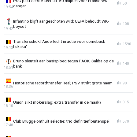
PSG pakt eerste keer uit: 50 miljoen voor Franse WK-
50
ganger
19:54
Infantino blijft aangeschoten wild: UEFA behoudt WK-
108
boycot
19:42
Transferschok! 'Anderlecht in actie voor comeback
1590
Lukaku'
19:13
Bruno sleutelt aan basisploeg tegen PAOK, Saliba op de
140
bank
18:51
Historische recordtransfer Real; PSV strikt grote naam
90
18:36
Union slikt mokerslag: extra transfer in de maak?
315
18:10
Club Brugge onthult selectie: trio definitief buitenspel
570
17:48