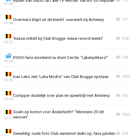
Ruben Van Gucht tart alle TV-wetten: van BV tot miljonair
176
17:06
Overmars klapt uit de biecht: vuurwerk bij Antwerp
741
16:48
'Kassa rinkelt bij Club Brugge: nieuw record wenkt'
2282
16:27
KVDO-fans woedend na stunt Cercle: "Lijkenpikkers!"
548
16:09
Ivan Leko ziet ‘Luka Modric’ van Club Brugge opstaan
1006
15:45
Compper duidelijk over plan en speelstijl met Antwerp
200
15:25
Goals op komst voor Anderlecht? “Minstens 20 dit
1066
seizoen”
15:12
Geweldig: oude foto Club-aanwinst duikt op, fans jubelen
238