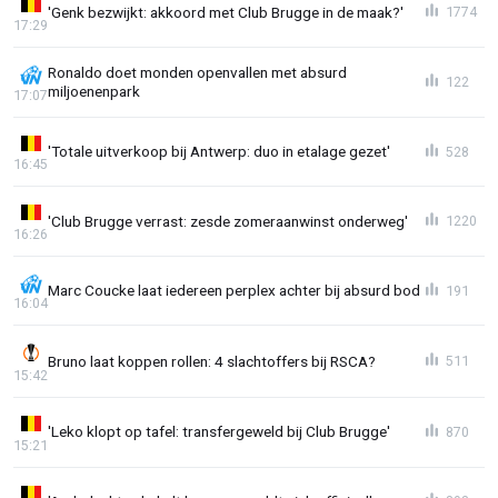
'Genk bezwijkt: akkoord met Club Brugge in de maak?'
1774
17:29
Ronaldo doet monden openvallen met absurd
122
miljoenenpark
17:07
'Totale uitverkoop bij Antwerp: duo in etalage gezet'
528
16:45
'Club Brugge verrast: zesde zomeraanwinst onderweg'
1220
16:26
Marc Coucke laat iedereen perplex achter bij absurd bod
191
16:04
Bruno laat koppen rollen: 4 slachtoffers bij RSCA?
511
15:42
'Leko klopt op tafel: transfergeweld bij Club Brugge'
870
15:21