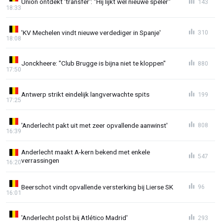
Union ontdekt 'transfer': "Hij lijkt wel nieuwe speler"
143
18:33
'KV Mechelen vindt nieuwe verdediger in Spanje'
310
18:08
Jonckheere: "Club Brugge is bijna niet te kloppen"
880
17:50
Antwerp strikt eindelijk langverwachte spits
199
17:25
'Anderlecht pakt uit met zeer opvallende aanwinst'
808
16:39
Anderlecht maakt A-kern bekend met enkele
547
verrassingen
16:20
Beerschot vindt opvallende versterking bij Lierse SK
96
16:01
'Anderlecht polst bij Atlético Madrid'
293