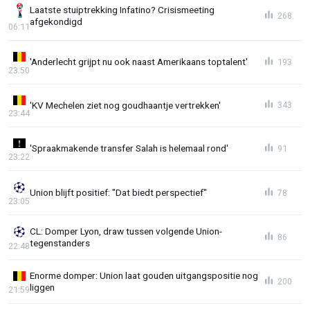
Laatste stuiptrekking Infatino? Crisismeeting
268
afgekondigd
06:11
'Anderlecht grijpt nu ook naast Amerikaans toptalent'
193
23:50
'KV Mechelen ziet nog goudhaantje vertrekken'
343
23:44
'Spraakmakende transfer Salah is helemaal rond'
91
23:22
Union blijft positief: "Dat biedt perspectief"
78
23:05
CL: Domper Lyon, draw tussen volgende Union-
86
tegenstanders
22:48
Enorme domper: Union laat gouden uitgangspositie nog
200
liggen
21:59