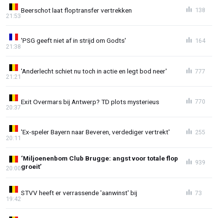
Beerschot laat floptransfer vertrekken
138
21:53
'PSG geeft niet af in strijd om Godts'
164
21:38
'Anderlecht schiet nu toch in actie en legt bod neer'
777
21:21
Exit Overmars bij Antwerp? TD plots mysterieus
770
20:37
'Ex-speler Bayern naar Beveren, verdediger vertrekt'
255
20:11
‘Miljoenenbom Club Brugge: angst voor totale flop
939
groeit’
20:00
STVV heeft er verrassende 'aanwinst' bij
73
19:42