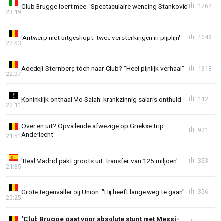
Club Brugge loert mee: 'Spectaculaire wending Stankovic'
1764
23:19
'Antwerp niet uitgeshopt: twee versterkingen in pijplijn'
1048
22:53
Adedeji-Sternberg tóch naar Club? "Heel pijnlijk verhaal"
1918
22:37
Koninklijk onthaal Mo Salah: krankzinnig salaris onthuld
112
22:11
Over en uit? Opvallende afwezige op Griekse trip
921
Anderlecht
21:51
'Real Madrid pakt groots uit: transfer van 125 miljoen'
353
21:35
Grote tegenvaller bij Union: "Hij heeft lange weg te gaan"
356
20:25
‘Club Brugge gaat voor absolute stunt met Messi-