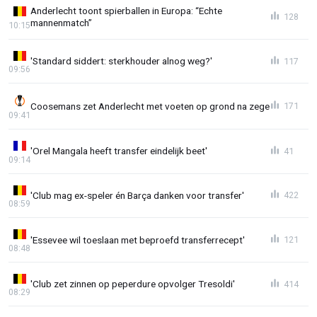
Anderlecht toont spierballen in Europa: “Echte
128
mannenmatch”
10:15
'Standard siddert: sterkhouder alnog weg?'
117
09:56
Coosemans zet Anderlecht met voeten op grond na zege
171
09:41
'Orel Mangala heeft transfer eindelijk beet'
41
09:14
'Club mag ex-speler én Barça danken voor transfer'
422
08:59
'Essevee wil toeslaan met beproefd transferrecept'
121
08:48
'Club zet zinnen op peperdure opvolger Tresoldi'
414
08:29