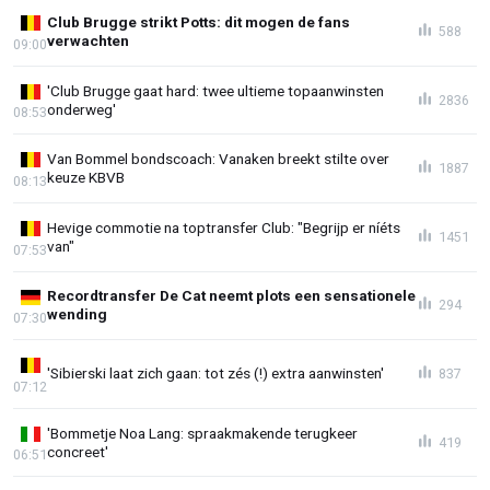
Club Brugge strikt Potts: dit mogen de fans
588
verwachten
09:00
'Club Brugge gaat hard: twee ultieme topaanwinsten
2836
onderweg'
08:53
Van Bommel bondscoach: Vanaken breekt stilte over
1887
keuze KBVB
08:13
Hevige commotie na toptransfer Club: "Begrijp er níéts
1451
van"
07:53
Recordtransfer De Cat neemt plots een sensationele
294
wending
07:30
'Sibierski laat zich gaan: tot zés (!) extra aanwinsten'
837
07:12
'Bommetje Noa Lang: spraakmakende terugkeer
419
concreet'
06:51