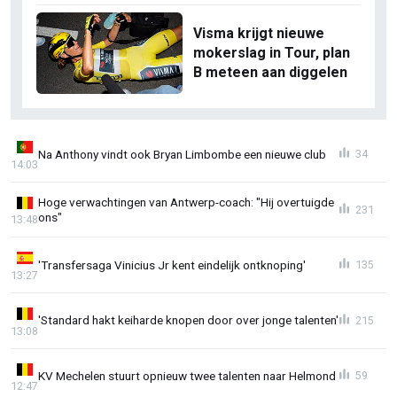
Visma krijgt nieuwe
mokerslag in Tour, plan
B meteen aan diggelen
Na Anthony vindt ook Bryan Limbombe een nieuwe club
34
14:03
Hoge verwachtingen van Antwerp-coach: "Hij overtuigde
231
ons"
13:48
'Transfersaga Vinicius Jr kent eindelijk ontknoping'
135
13:27
'Standard hakt keiharde knopen door over jonge talenten'
215
13:08
KV Mechelen stuurt opnieuw twee talenten naar Helmond
59
12:47