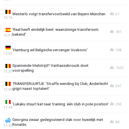
Westerlo volgt transfervoorbeeld van Bayern München
61
13:16
'Real heeft eindelijk beet: waanzinnige transfersom
181
bekend'
13:01
'Hamburg wil Belgische vervanger Vuskovic'
108
12:50
Spannende titelstrijd? Vanhaezebrouck doet
1655
voorspelling
12:33
TRANSFERUURTJE: 'Straffe wending bij Club, Anderlecht
597
grijpt naast toptalent'
12:00
‘Lukaku stuurt kat naar training: één club in pole position’
290
11:44
Georgina zwaar gedegouteerd vlak voor huwelijk met
88
Ronaldo
11:42