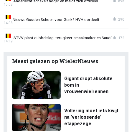
'Anderlecht schakelt hoger en meldt zich officieel'
898
15:03
Nieuwe Gouden Schoen voor Genk? HVH oordeelt
290
14:38
'STVV plant dubbelslag: terugkeer smaakmaker en Saudi'
172
14:19
Meest gelezen op WielerNieuws
Gigant dropt absolute
bom in
vrouwenwielrennen
Vollering moet iets kwijt
na 'verlossende'
etappezege