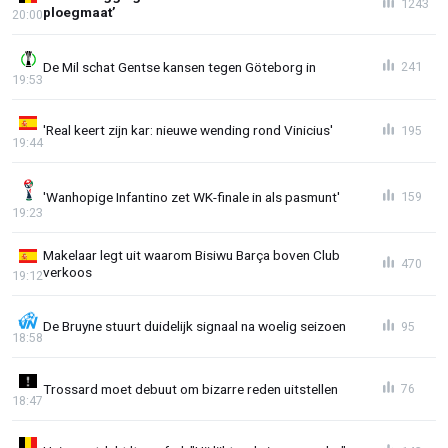
1243
ploegmaat’
20:00
De Mil schat Gentse kansen tegen Göteborg in
241
19:53
'Real keert zijn kar: nieuwe wending rond Vinicius'
195
19:44
'Wanhopige Infantino zet WK-finale in als pasmunt'
159
19:23
Makelaar legt uit waarom Bisiwu Barça boven Club
470
verkoos
19:12
De Bruyne stuurt duidelijk signaal na woelig seizoen
95
18:58
Trossard moet debuut om bizarre reden uitstellen
76
18:47