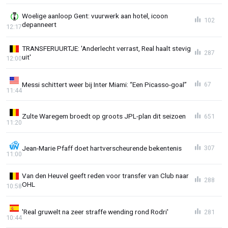
Woelige aanloop Gent: vuurwerk aan hotel, icoon
102
depanneert
12:17
TRANSFERUURTJE: 'Anderlecht verrast, Real haalt stevig
287
uit'
12:00
Messi schittert weer bij Inter Miami: “Een Picasso-goal”
67
11:44
Zulte Waregem broedt op groots JPL-plan dit seizoen
651
11:20
Jean-Marie Pfaff doet hartverscheurende bekentenis
307
11:00
Van den Heuvel geeft reden voor transfer van Club naar
288
OHL
10:58
'Real gruwelt na zeer straffe wending rond Rodri'
281
10:44