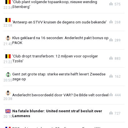
'Club plant volgende topaankoop; nieuwe wending
575
Sternberg'
22:34
'Antwerp en STVV kruisen de degens om oude bekende'
268
22:08
Klus geklaard na 16 seconden: Anderlecht pakt bonus op
289
PAOK
21:43
'Club dropt transferbom: 12 miljoen voor opvolger
883
Tzolis'
21:22
Gent zet grote stap: sterke eerste helft levert Zweedse
162
zege op
20:55
Anderlecht bevoordeeld door VAR? De Bilde velt oordeel
444
20:38
Na fatale blunder: United neemt straf besluit over
727
Lammens
20:10