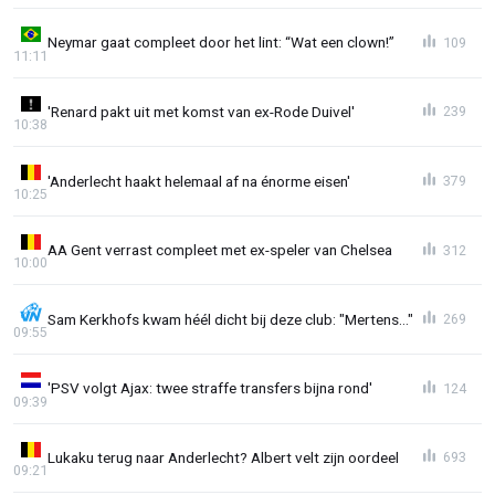
Neymar gaat compleet door het lint: “Wat een clown!”
109
11:11
'Renard pakt uit met komst van ex-Rode Duivel'
239
10:38
'Anderlecht haakt helemaal af na énorme eisen'
379
10:25
AA Gent verrast compleet met ex-speler van Chelsea
312
10:00
Sam Kerkhofs kwam héél dicht bij deze club: "Mertens..."
269
09:55
'PSV volgt Ajax: twee straffe transfers bijna rond'
124
09:39
Lukaku terug naar Anderlecht? Albert velt zijn oordeel
693
09:21