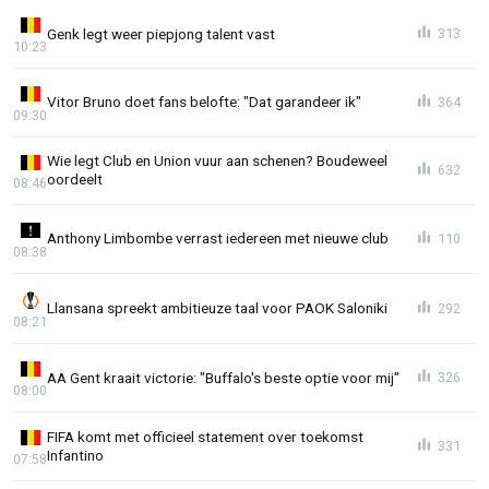
Genk legt weer piepjong talent vast
313
10:23
Vitor Bruno doet fans belofte: "Dat garandeer ik"
364
09:30
Wie legt Club en Union vuur aan schenen? Boudeweel
632
oordeelt
08:46
Anthony Limbombe verrast iedereen met nieuwe club
110
08:38
Llansana spreekt ambitieuze taal voor PAOK Saloniki
292
08:21
AA Gent kraait victorie: "Buffalo's beste optie voor mij"
326
08:00
FIFA komt met officieel statement over toekomst
331
Infantino
07:58