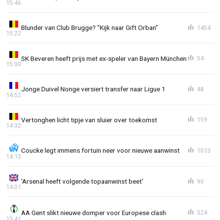
15:46
Blunder van Club Brugge? "Kijk naar Gift Orban"
1454
15:22
SK Beveren heeft prijs met ex-speler van Bayern München
54
15:00
Jonge Duivel Nonge versiert transfer naar Ligue 1
48
14:52
Vertonghen licht tipje van sluier over toekomst
159
14:32
Coucke legt immens fortuin neer voor nieuwe aanwinst
1013
14:13
'Arsenal heeft volgende topaanwinst beet'
90
14:01
AA Gent slikt nieuwe domper voor Europese clash
324
13:41