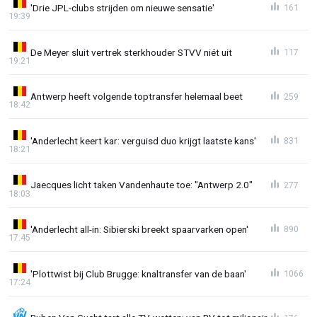
'Drie JPL-clubs strijden om nieuwe sensatie'
161
19:39
De Meyer sluit vertrek sterkhouder STVV niét uit
117
19:21
Antwerp heeft volgende toptransfer helemaal beet
259
18:42
'Anderlecht keert kar: verguisd duo krijgt laatste kans'
831
18:21
Jaecques licht taken Vandenhaute toe: "Antwerp 2.0"
277
18:03
'Anderlecht all-in: Sibierski breekt spaarvarken open'
890
17:45
'Plottwist bij Club Brugge: knaltransfer van de baan'
1066
17:24