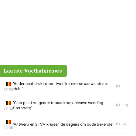
Laatste Voetbalnieuws
'Anderlecht drukt door: twee kersverse aanwinsten in
11
zicht'
22:53
'Club plant volgende topaankoop; nieuwe wending
110
Sternberg'
22:34
'Antwerp en STVV kruisen de degens om oude bekende'
76
22:08