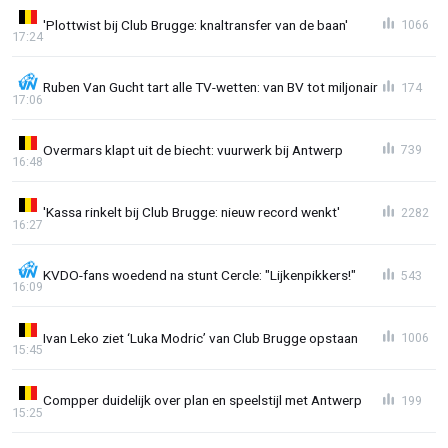
'Plottwist bij Club Brugge: knaltransfer van de baan'
1066
17:24
Ruben Van Gucht tart alle TV-wetten: van BV tot miljonair
174
17:06
Overmars klapt uit de biecht: vuurwerk bij Antwerp
739
16:48
'Kassa rinkelt bij Club Brugge: nieuw record wenkt'
2282
16:27
KVDO-fans woedend na stunt Cercle: "Lijkenpikkers!"
543
16:09
Ivan Leko ziet ‘Luka Modric’ van Club Brugge opstaan
1006
15:45
Compper duidelijk over plan en speelstijl met Antwerp
199
15:25