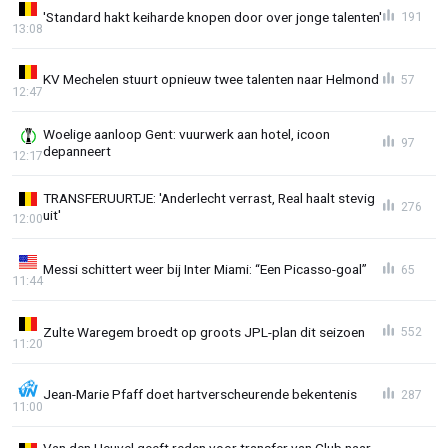
'Standard hakt keiharde knopen door over jonge talenten'
191
13:08
KV Mechelen stuurt opnieuw twee talenten naar Helmond
57
12:47
Woelige aanloop Gent: vuurwerk aan hotel, icoon
97
depanneert
12:17
TRANSFERUURTJE: 'Anderlecht verrast, Real haalt stevig
276
uit'
12:00
Messi schittert weer bij Inter Miami: “Een Picasso-goal”
65
11:44
Zulte Waregem broedt op groots JPL-plan dit seizoen
552
11:20
Jean-Marie Pfaff doet hartverscheurende bekentenis
287
11:00