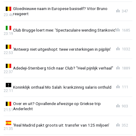
Gloednieuwe naam in Europese basiself? Vitor Bruno
347
reageert
23:46
Club Brugge loert mee: 'Spectaculaire wending Stankovic'
1685
23:19
'Antwerp niet uitgeshopt: twee versterkingen in pijplijn'
1032
22:53
Adedeji-Sternberg tóch naar Club? "Heel pijnlijk verhaal"
1889
22:37
Koninklijk onthaal Mo Salah: krankzinnig salaris onthuld
111
22:11
Over en uit? Opvallende afwezige op Griekse trip
903
Anderlecht
21:51
'Real Madrid pakt groots uit: transfer van 125 miljoen'
352
21:35