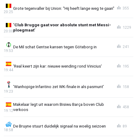
Grote tegenvaller bij Union: "Hij heeft lange weg te gaan"
355
20:25
‘Club Brugge gaat voor absolute stunt met Messi-
1229
ploegmaat’
20:00
De Mil schat Gentse kansen tegen Göteborg in
241
19:53
'Real keert zijn kar: nieuwe wending rond Vinicius'
195
19:44
'Wanhopige Infantino zet WK-finale in als pasmunt'
158
19:23
Makelaar legt uit waarom Bisiwu Barça boven Club
458
verkoos
19:12
De Bruyne stuurt duidelijk signaal na woelig seizoen
89
18:58