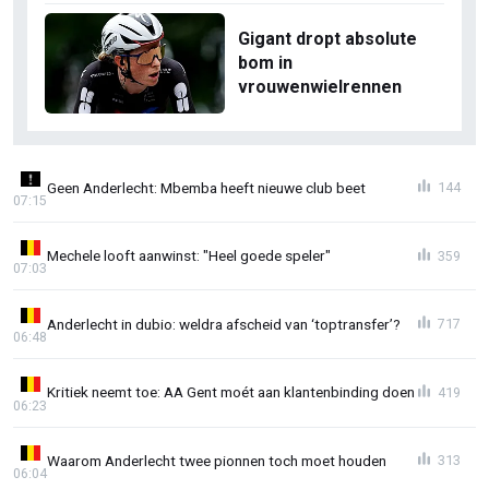
Gigant dropt absolute
bom in
vrouwenwielrennen
Geen Anderlecht: Mbemba heeft nieuwe club beet
144
07:15
Mechele looft aanwinst: "Heel goede speler"
359
07:03
Anderlecht in dubio: weldra afscheid van ‘toptransfer’?
717
06:48
Kritiek neemt toe: AA Gent moét aan klantenbinding doen
419
06:23
Waarom Anderlecht twee pionnen toch moet houden
313
06:04