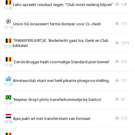
Leko spreekt resoluut tegen: “Club moet nederig blijven”
348
12:47
Union SG incasseert ferme domper voor CL-clash
170
12:18
TRANSFERUURTJE: ‘Anderlecht gaat los, Genk en Club
1379
bikkelen’
12:00
‘Cercle Brugge haalt voormalige Standard-pion binnen’
270
11:39
Amateurclub stunt met héél pikante ploegvoorstelling
127
11:26
‘Neymar dropt plots transferbommetje bij Santos’
63
11:00
Ajax pakt uit met transferstunt van formaat
179
10:40