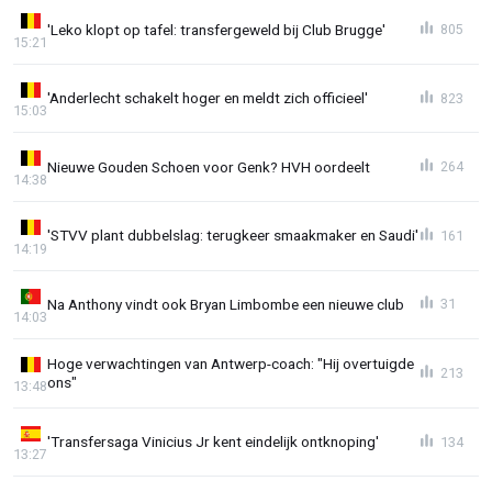
'Leko klopt op tafel: transfergeweld bij Club Brugge'
805
15:21
'Anderlecht schakelt hoger en meldt zich officieel'
823
15:03
Nieuwe Gouden Schoen voor Genk? HVH oordeelt
264
14:38
'STVV plant dubbelslag: terugkeer smaakmaker en Saudi'
161
14:19
Na Anthony vindt ook Bryan Limbombe een nieuwe club
31
14:03
Hoge verwachtingen van Antwerp-coach: "Hij overtuigde
213
ons"
13:48
'Transfersaga Vinicius Jr kent eindelijk ontknoping'
134
13:27