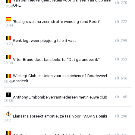
Van den Heuvel geeft reden voor transfer van Club naar
270
OHL
10:58
'Real gruwelt na zeer straffe wending rond Rodri'
272
10:44
Genk legt weer piepjong talent vast
299
10:23
Vitor Bruno doet fans belofte: "Dat garandeer ik"
353
09:30
Wie legt Club en Union vuur aan schenen? Boudeweel
616
oordeelt
08:46
Anthony Limbombe verrast iedereen met nieuwe club
105
08:38
Llansana spreekt ambitieuze taal voor PAOK Saloniki
290
08:21