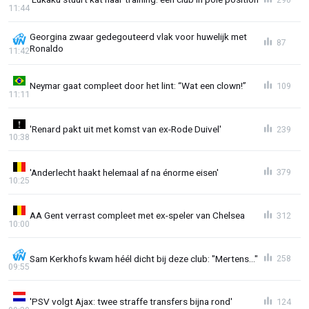
11:44
Georgina zwaar gedegouteerd vlak voor huwelijk met
87
Ronaldo
11:42
Neymar gaat compleet door het lint: “Wat een clown!”
109
11:11
'Renard pakt uit met komst van ex-Rode Duivel'
239
10:38
'Anderlecht haakt helemaal af na énorme eisen'
379
10:25
AA Gent verrast compleet met ex-speler van Chelsea
312
10:00
Sam Kerkhofs kwam héél dicht bij deze club: "Mertens..."
258
09:55
'PSV volgt Ajax: twee straffe transfers bijna rond'
124