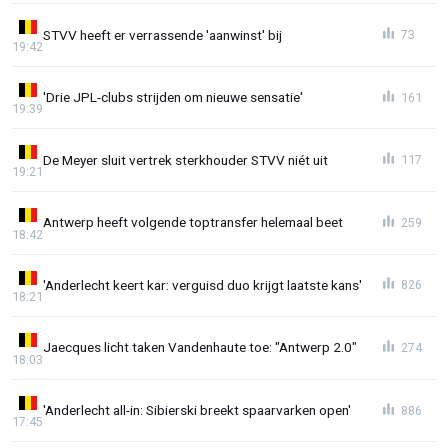
STVV heeft er verrassende 'aanwinst' bij
73
19:42
'Drie JPL-clubs strijden om nieuwe sensatie'
161
19:39
De Meyer sluit vertrek sterkhouder STVV niét uit
117
19:21
Antwerp heeft volgende toptransfer helemaal beet
259
18:42
'Anderlecht keert kar: verguisd duo krijgt laatste kans'
826
18:21
Jaecques licht taken Vandenhaute toe: "Antwerp 2.0"
274
18:03
'Anderlecht all-in: Sibierski breekt spaarvarken open'
886
17:45