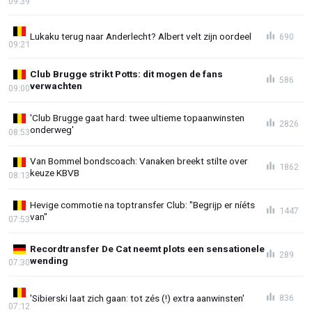
09:39
Lukaku terug naar Anderlecht? Albert velt zijn oordeel
690
09:21
Club Brugge strikt Potts: dit mogen de fans
586
verwachten
09:00
'Club Brugge gaat hard: twee ultieme topaanwinsten
2826
onderweg'
08:53
Van Bommel bondscoach: Vanaken breekt stilte over
1862
keuze KBVB
08:13
Hevige commotie na toptransfer Club: "Begrijp er níéts
1447
van"
07:53
Recordtransfer De Cat neemt plots een sensationele
289
wending
07:30
'Sibierski laat zich gaan: tot zés (!) extra aanwinsten'
836
07:12