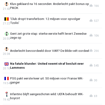
Klus geklaard na 16 seconden: Anderlecht pakt bonus op
166
PAOK
21:43
'Club dropt transferbom: 12 miljoen voor opvolger
527
Tzolis'
21:22
Gent zet grote stap: sterke eerste helft levert Zweedse
106
zege op
20:55
Anderlecht bevoordeeld door VAR? De Bilde velt oordeel
266
20:38
Na fatale blunder: United neemt straf besluit over
545
Lammens
20:10
PSG pakt eerste keer uit: 50 miljoen voor Franse WK-
30
ganger
19:54
Infantino blijft aangeschoten wild: UEFA behoudt WK-
69
boycot
19:42