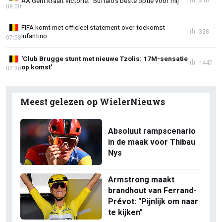
AA Gent kraait victorie: "Buffalo's beste optie voor mij"
316
08:00
FIFA komt met officieel statement over toekomst
328
Infantino
07:58
'Club Brugge stunt met nieuwe Tzolis: 17M-sensatie
1447
op komst'
07:30
Meest gelezen op WielerNieuws
Absoluut rampscenario
in de maak voor Thibau
Nys
Armstrong maakt
brandhout van Ferrand-
Prévot: "Pijnlijk om naar
te kijken"