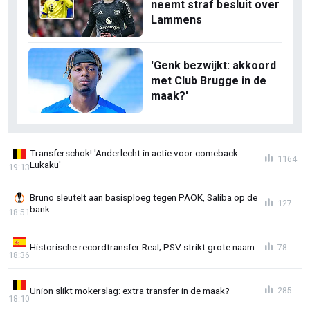
neemt straf besluit over
Lammens
'Genk bezwijkt: akkoord
met Club Brugge in de
maak?'
Transferschok! 'Anderlecht in actie voor comeback
1164
Lukaku'
19:13
Bruno sleutelt aan basisploeg tegen PAOK, Saliba op de
127
bank
18:51
Historische recordtransfer Real; PSV strikt grote naam
78
18:36
Union slikt mokerslag: extra transfer in de maak?
285
18:10