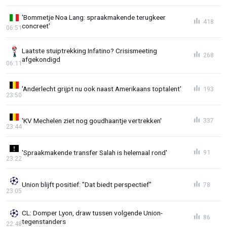
'Bommetje Noa Lang: spraakmakende terugkeer
418
concreet'
06:51
Laatste stuiptrekking Infatino? Crisismeeting
268
afgekondigd
06:11
'Anderlecht grijpt nu ook naast Amerikaans toptalent'
193
23:50
'KV Mechelen ziet nog goudhaantje vertrekken'
337
23:44
'Spraakmakende transfer Salah is helemaal rond'
91
23:22
Union blijft positief: "Dat biedt perspectief"
78
23:05
CL: Domper Lyon, draw tussen volgende Union-
86
tegenstanders
22:48