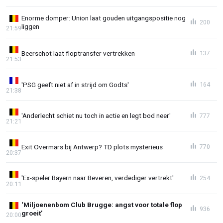
Enorme domper: Union laat gouden uitgangspositie nog
200
liggen
21:59
Beerschot laat floptransfer vertrekken
137
21:53
'PSG geeft niet af in strijd om Godts'
164
21:38
'Anderlecht schiet nu toch in actie en legt bod neer'
777
21:21
Exit Overmars bij Antwerp? TD plots mysterieus
770
20:37
'Ex-speler Bayern naar Beveren, verdediger vertrekt'
254
20:11
‘Miljoenenbom Club Brugge: angst voor totale flop
936
groeit’
20:00