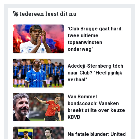
🚀 Iedereen leest dit nu
'Club Brugge gaat hard:
twee ultieme
topaanwinsten
onderweg'
Adedeji-Sternberg tóch
naar Club? "Heel pijnlijk
verhaal"
Van Bommel
bondscoach: Vanaken
breekt stilte over keuze
KBVB
Na fatale blunder: United