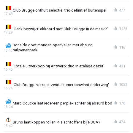
Club Brugge onthult selectie: trio definitief buitenspel
477
17:48
'Genk bezwijkt: akkoord met Club Brugge in de maak?'
1428
17:29
Ronaldo doet monden openvallen met absurd
116
miljoenenpark
17:07
'Totale uitverkoop bij Antwerp: duo in etalage gezet'
431
16:45
'Club Brugge verrast: zesde zomeraanwinst onderweg'
1052
16:26
Marc Coucke laat iedereen perplex achter bij absurd bod
170
16:04
Bruno laat koppen rollen: 4 slachtoffers bij RSCA?
474
15:42