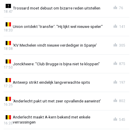
Trossard moet debuut om bizarre reden uitstellen
76
18:47
Union ontdekt 'transfer': "Hij lijkt wel nieuwe speler"
141
18:33
'KV Mechelen vindt nieuwe verdediger in Spanje'
305
18:08
Jonckheere: "Club Brugge is bijna niet te kloppen"
875
17:50
Antwerp strikt eindelijk langverwachte spits
197
17:25
'Anderlecht pakt uit met zeer opvallende aanwinst'
802
16:39
Anderlecht maakt A-kern bekend met enkele
545
verrassingen
16:20