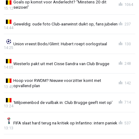
Goals op komst voor Anderlecht? “Minstens 20 dit
1064
seizoen”
15:12
Geweldig: oude foto Club-aanwinst duikt op, fans jubelen
237
14:44
Union vreest Bodo/Glimt: Hubert roept oorlogstaal
130
14:25
Westerlo pakt uit met Cisse Sandra van Club Brugge
248
14:05
Hoop voor RWDM? Nieuwe voorzitter komt met
142
opvallend plan
13:45
‘Miljoenenbod de vuilbak in: Club Brugge geeft niet op’
714
13:24
FIFA slaat hard terug na kritiek op Infantino: intern paniek
537
13:13