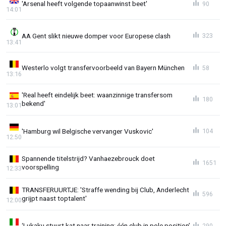
'Arsenal heeft volgende topaanwinst beet'
90
14:01
AA Gent slikt nieuwe domper voor Europese clash
323
13:41
Westerlo volgt transfervoorbeeld van Bayern München
58
13:16
'Real heeft eindelijk beet: waanzinnige transfersom
180
bekend'
13:01
'Hamburg wil Belgische vervanger Vuskovic'
104
12:50
Spannende titelstrijd? Vanhaezebrouck doet
1651
voorspelling
12:33
TRANSFERUURTJE: 'Straffe wending bij Club, Anderlecht
596
grijpt naast toptalent'
12:00
‘Lukaku stuurt kat naar training: één club in pole position’
290