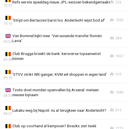
Refs eerste speeldag nieuw JPL-seizoen bekendgemaakt
226
10:31
‘Strijd om Bertaccini barst los: Anderlecht wijst bod af’
1555
10:16
Van Bommel kijkt mee: 'Verrassende transfer Roméo
384
Lavia'
09:54
Club Brugge breekt de bank: kersverse topaanwinst
1067
binnen
09:38
'STVV strikt WK-ganger; KVM wil shoppen in eigen land'
415
09:13
Tzolis doet monden openvallen bij Arsenal: meteen
1589
nieuwe bijnaam
08:55
Lukaku weg bij Napoli: nu al terugkeer naar Anderlecht?
819
08:37
Club op voorhand al kampioen? Boeckx ziet twéé
1215