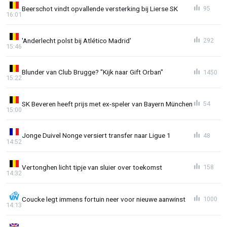
Beerschot vindt opvallende versterking bij Lierse SK
95
16:01
'Anderlecht polst bij Atlético Madrid'
292
15:46
Blunder van Club Brugge? "Kijk naar Gift Orban"
1450
15:22
SK Beveren heeft prijs met ex-speler van Bayern München
54
15:00
Jonge Duivel Nonge versiert transfer naar Ligue 1
48
14:52
Vertonghen licht tipje van sluier over toekomst
158
14:32
Coucke legt immens fortuin neer voor nieuwe aanwinst
1000
14:13